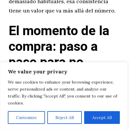
demasiado habituales, esa consistencia
tiene un valor que va más allá del número.
El momento de la
compra: paso a
paso para no
We value your privacy
perder el norte
We use cookies to enhance your browsing experience,
serve personalized ads or content, and analyze our
Imaginemos que has decidido dar el paso.
traffic. By clicking "Accept All", you consent to our use of
cookies.
¿Cuál es el proceso lógico para hacer una
buena compra de segunda mano en Ávila sin
Customize
Reject All
Accept All
cometer errores?