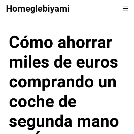
Saltar
Homeglebiyami
Me
al
contenido
Cómo ahorrar
miles de euros
comprando un
coche de
segunda mano