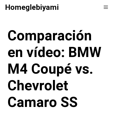
Saltar
Homeglebiyami
Me
al
contenido
Comparación
en vídeo: BMW
M4 Coupé vs.
Chevrolet
Camaro SS