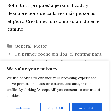
Solicita tu propuesta personalizada y
descubre por qué cada vez más personas
eligen a Crestanevada como su aliado en el
camino.
Categorías
General
,
Motor
Tu primer coche sin líos: el renting para
jóvenes en Granada con Crestanevada
We value your privacy
Crestanevada marca el paso: descubre
las últimas novedades en renting de coches
We use cookies to enhance your browsing experience,
serve personalized ads or content, and analyze our
en Granada
traffic. By clicking "Accept All", you consent to our use of
cookies.
Customize
Reject All
Accept All
AVISO LEGAL, POLITICA DE PRIVACIDAD, COOKIES