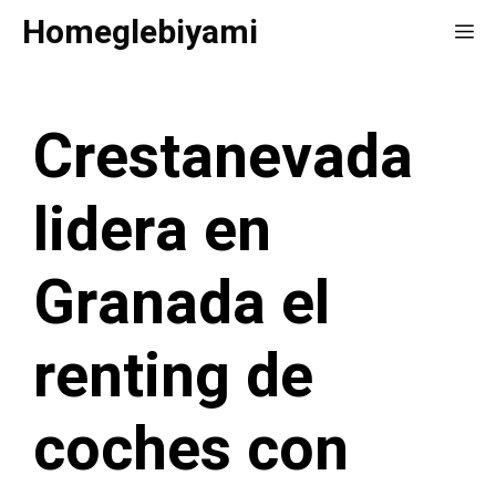
Saltar
Homeglebiyami
Me
al
contenido
Crestanevada
lidera en
Granada el
renting de
coches con