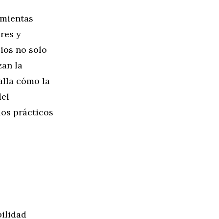
amientas
res y
cios no solo
zan la
alla cómo la
del
os prácticos
bilidad