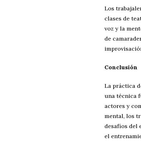
Los trabajal
clases de tea
voz y la men
de camaraderí
improvisació
Conclusión
La práctica 
una técnica 
actores y com
mental, los t
desafíos del 
el entrenamie