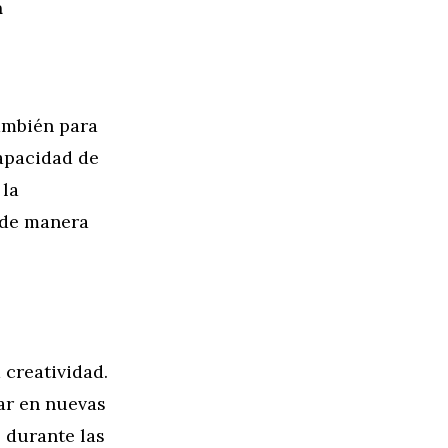
a
también para
capacidad de
 la
 de manera
 creatividad.
ar en nuevas
s durante las