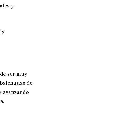
ales y
 y
ede ser muy
rabalenguas de
 y avanzando
a.