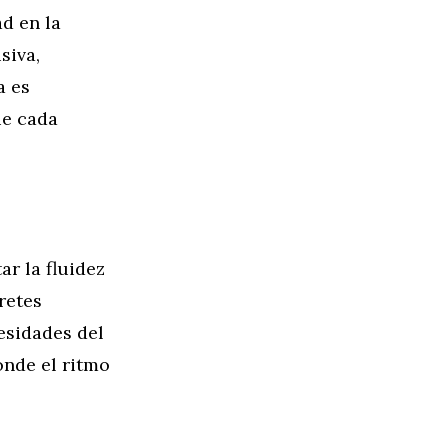
ad en la
siva,
a es
ue cada
r la fluidez
retes
esidades del
onde el ritmo