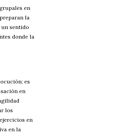
 grupales en
 preparan la
 un sentido
entes donde la
locución; es
isación en
agilidad
r los
ejercicios en
va en la