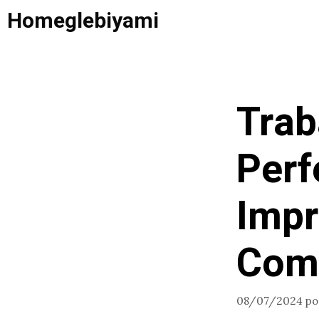
Saltar
Homeglebiyami
al
contenido
Trab
Perf
Impr
Com
08/07/2024
p