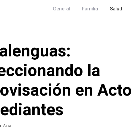
General
Familia
Salud
alenguas:
eccionando la
ovisación en Acto
ediantes
or
Ana