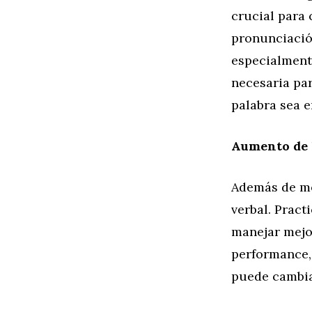
crucial para 
pronunciació
especialmente
necesaria pa
palabra sea e
Aumento de l
Además de mej
verbal. Pract
manejar mejor
performance, 
puede cambia