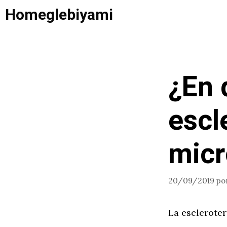
Saltar
Homeglebiyami
al
contenido
¿En 
escl
mic
20/09/2019
po
La esclerote