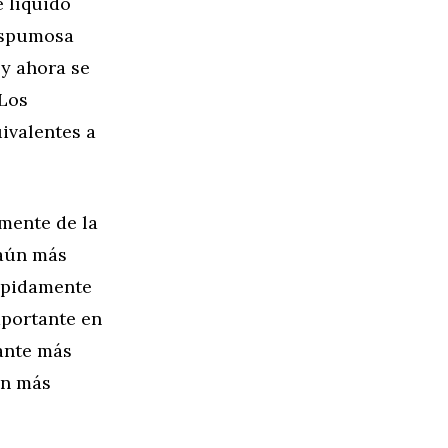
e líquido
 espumosa
 y ahora se
 Los
uivalentes a
mente de la
 aún más
rápidamente
mportante en
ante más
an más