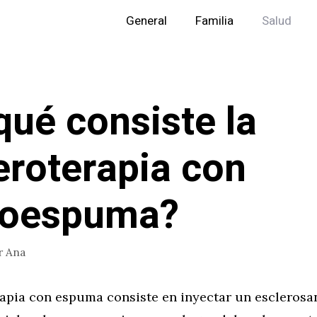
General
Familia
Salud
qué consiste la
eroterapia con
roespuma?
r
Ana
rapia con espuma consiste en inyectar un esclerosa